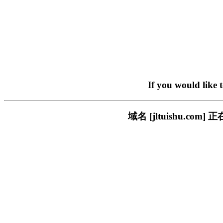
If you would like 
域名 [jltuishu.