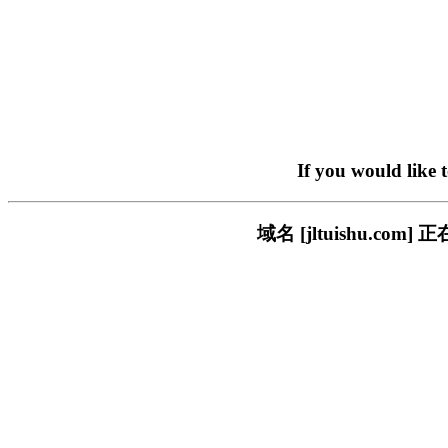
If you would like 
域名 [jltuishu.